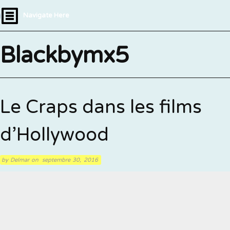
Navigate Here
Blackbymx5
Le Craps dans les films
d’Hollywood
by
Delmar
on
septembre 30, 2016