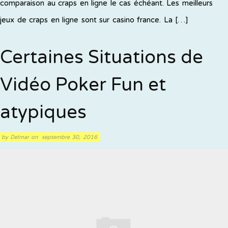
comparaison au craps en ligne le cas échéant. Les meilleurs
jeux de craps en ligne sont sur casino france. La […]
Certaines Situations de
Vidéo Poker Fun et
atypiques
by
Delmar
on
septembre 30, 2016