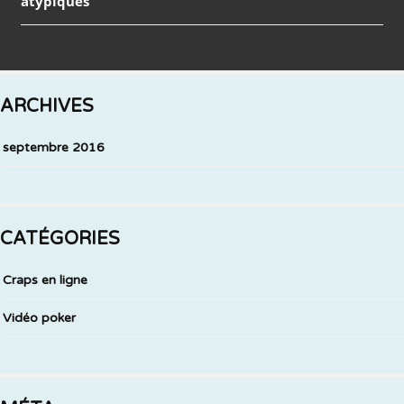
atypiques
ARCHIVES
septembre 2016
CATÉGORIES
Craps en ligne
Vidéo poker