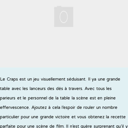
Le Craps est un jeu visuellement séduisant. Il ya une grande
table avec les lanceurs des dés à travers. Avec tous les
parieurs et le personnel de la table la scène est en pleine
effervescence. Ajoutez à cela l’espoir de rouler un nombre
particulier pour une grande victoire et vous obtenez la recette
parfaite pour une scène de film. Il n’est guère surprenant qu’il y