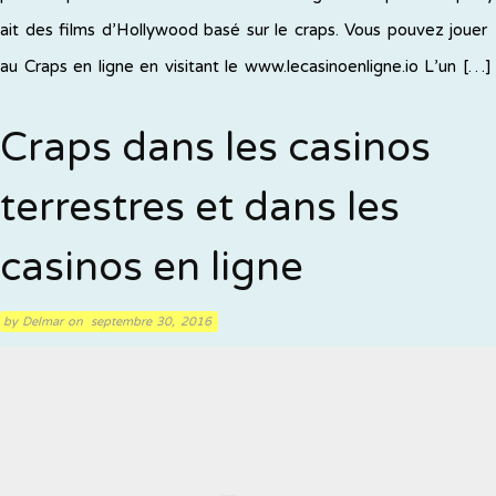
ait des films d’Hollywood basé sur le craps. Vous pouvez jouer
au Craps en ligne en visitant le www.lecasinoenligne.io L’un […]
Craps dans les casinos
terrestres et dans les
casinos en ligne
by
Delmar
on
septembre 30, 2016